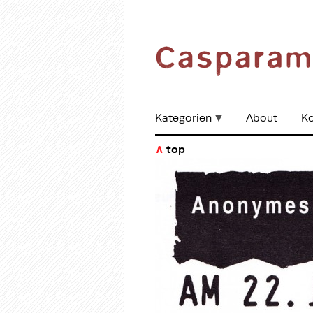
Kategorien
About
Ko
∧
top